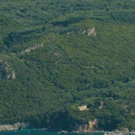
ent, atelier
Stefanos
vre et se rencontrer entre le ciel et la te
EN SAVOIR PLUS