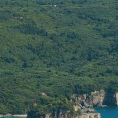
s à Agios
rre