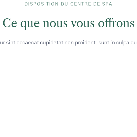
DISPOSITION DU CENTRE DE SPA
Ce que nous vous offrons
r sint occaecat cupidatat non proident, sunt in culpa qui
vegarden avec des
8 chambres
nements en direct
Lorem ipsum dolor sit 