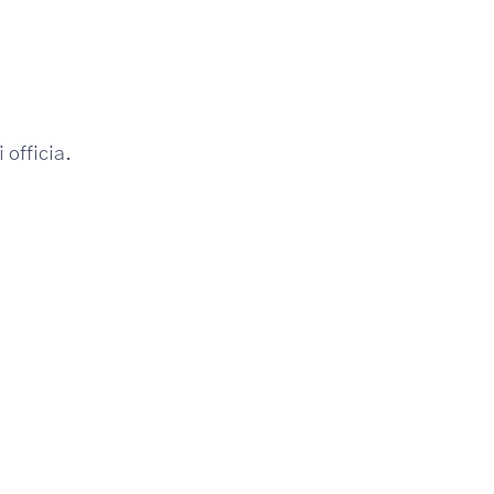
 officia.
Ateliers
amet
Lorem ipsum dolor sit amet