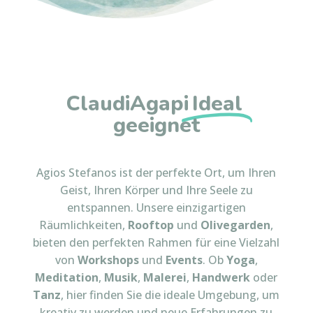
ClaudiAgapi
Ideal
geeignet
Agios Stefanos ist der perfekte Ort, um Ihren
Geist, Ihren Körper und Ihre Seele zu
entspannen. Unsere einzigartigen
Räumlichkeiten,
Rooftop
und
Olivegarden
,
bieten den perfekten Rahmen für eine Vielzahl
von
Workshops
und
Events
. Ob
Yoga
,
Meditation
,
Musik
,
Malerei
,
Handwerk
oder
Tanz
, hier finden Sie die ideale Umgebung, um
kreativ zu werden und neue Erfahrungen zu